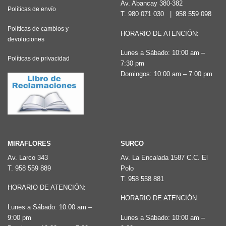
Av. Abancay 380-382
Políticas de envío
se
T.
980 071 030
|
958 559 098
pueden
Políticas de cambios y
HORARIO DE ATENCIÓN:
elegir
devoluciones
en
Lunes a Sábado: 10:00 am –
Políticas de privacidad
7:30 pm
la
Domingos: 10:00 am – 7:00 pm
página
de
producto
MIRAFLORES
SURCO
Av. Larco 343
Av. La Encalada 1587 C.C. El
T.
958 559 889
Polo
T.
958 558 881
HORARIO DE ATENCIÓN:
HORARIO DE ATENCIÓN:
Lunes a Sábado: 10:00 am –
9:00 pm
Lunes a Sábado: 10:00 am –