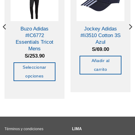
Buzo Adidas
Jockey Adidas
#IC6772
#Ii3510 Cotton 3S
Essentials Tricot
Azul
Mens
S/
69.00
S/
253.90
Añadir al
Seleccionar
carrito
opciones
Este
producto
tiene
múltiples
variantes.
Las
LIMA
Términos y condiciones
opciones