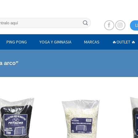
L
PING PONG
YOGA Y GIMNASIA
MARCAS
🔥OUTLET 🔥
a arco”