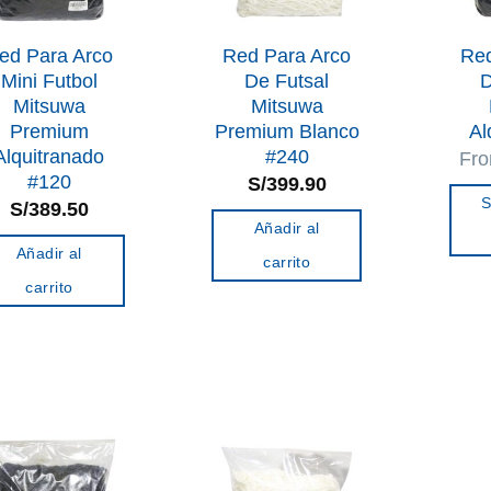
ed Para Arco
Red Para Arco
Red
Mini Futbol
De Futsal
D
Mitsuwa
Mitsuwa
Premium
Premium Blanco
Al
Alquitranado
#240
Fr
#120
S/
399.90
S
S/
389.50
Añadir al
Añadir al
carrito
carrito