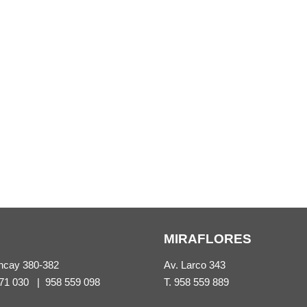
MIRAFLORES
ncay 380-382
Av. Larco 343
71 030
|
958 559 098
T.
958 559 889