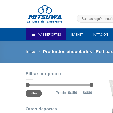
Saltar
al
contenido
Buscar
por:
MÁS DEPORTES
BASKET
NATACIÓN
Inicio
/
Productos etiquetados “Red par
Filtrar por precio
Precio
Precio
Precio:
S/150
—
S/880
Filtrar
mínimo
máximo
Otros deportes