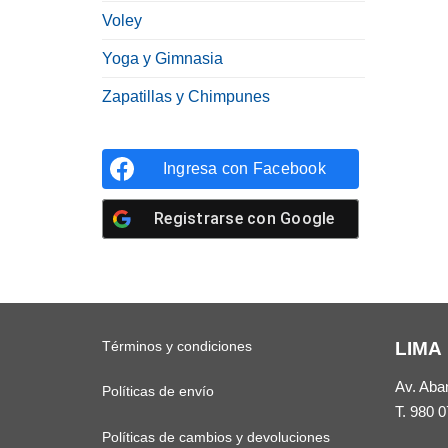
Voley
Yoga y Gimnasia
Zapatillas y Chimpunes
Ingresa con
Facebook
Registrarse con
Google
Términos y condiciones
LIMA
Av. Aba
Políticas de envío
T.
980 0
Políticas de cambios y devoluciones