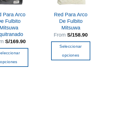
 Para Arco
Red Para Arco
e Fulbito
De Fulbito
Mitsuwa
Mitsuwa
quitranado
From
S/
158.90
om
S/
169.90
Seleccionar
eleccionar
opciones
opciones
Este
Este
producto
producto
tiene
tiene
múltiples
múltiples
variantes.
variantes.
Las
Las
opciones
opciones
se
se