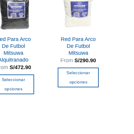
ed Para Arco
Red Para Arco
De Futbol
De Futbol
Mitsuwa
Mitsuwa
Alquitranado
From
S/
290.90
rom
S/
472.90
Seleccionar
Seleccionar
opciones
opciones
Este
Este
producto
producto
tiene
tiene
múltiples
múltiples
variantes.
variantes.
Las