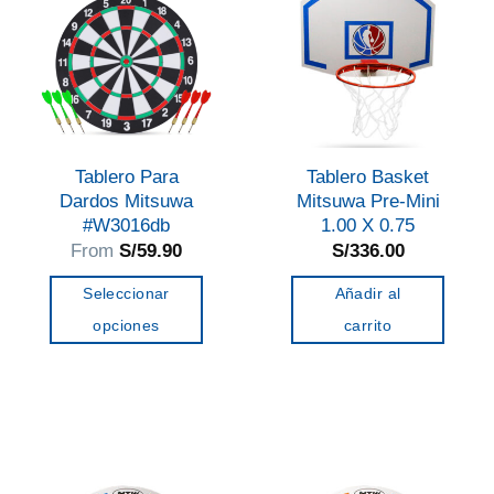
Tablero Para
Tablero Basket
Dardos Mitsuwa
Mitsuwa Pre-Mini
#W3016db
1.00 X 0.75
From
S/
59.90
S/
336.00
Seleccionar
Añadir al
opciones
carrito
Este
producto
tiene
múltiples
variantes.