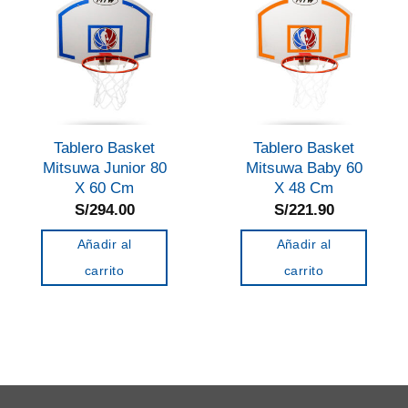
Las
opciones
se
pueden
elegir
en
Tablero Basket
Tablero Basket
la
Mitsuwa Junior 80
Mitsuwa Baby 60
página
X 60 Cm
X 48 Cm
de
S/
294.00
S/
221.90
producto
Añadir al
Añadir al
carrito
carrito