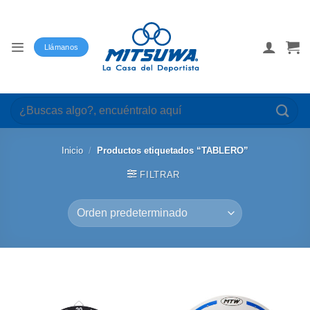
Saltar
al
contenido
Llámanos
Buscar
por:
Inicio
/
Productos etiquetados “TABLERO”
FILTRAR