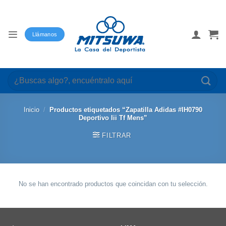
Saltar
al
contenido
Llámanos
Buscar
por:
Inicio
/
Productos etiquetados “Zapatilla Adidas #IH0790
Deportivo Iii Tf Mens”
FILTRAR
No se han encontrado productos que coincidan con tu selección.