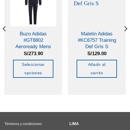
Buzo Adidas
Maletin Adidas
#GT8802
#KC6757 Training
Aeroready Mens
Def Gris S
S/
273.90
S/
129.00
Seleccionar
Añadir al
opciones
carrito
Este
producto
tiene
múltiples
variantes.
Las
LIMA
Términos y condiciones
opciones