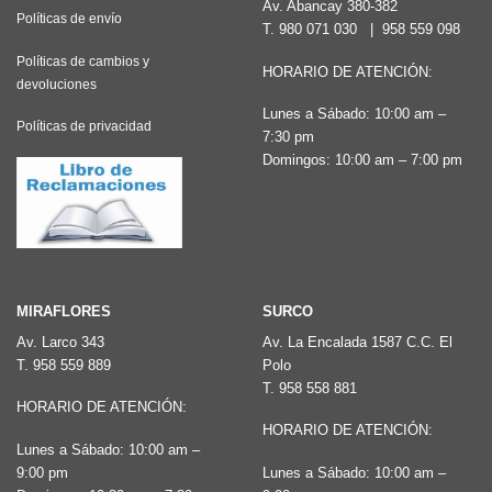
Av. Abancay 380-382
Políticas de envío
se
T.
980 071 030
|
958 559 098
pueden
Políticas de cambios y
HORARIO DE ATENCIÓN:
elegir
devoluciones
en
Lunes a Sábado: 10:00 am –
Políticas de privacidad
7:30 pm
la
Domingos: 10:00 am – 7:00 pm
página
de
producto
MIRAFLORES
SURCO
Av. Larco 343
Av. La Encalada 1587 C.C. El
T.
958 559 889
Polo
T.
958 558 881
HORARIO DE ATENCIÓN:
HORARIO DE ATENCIÓN:
Lunes a Sábado: 10:00 am –
9:00 pm
Lunes a Sábado: 10:00 am –