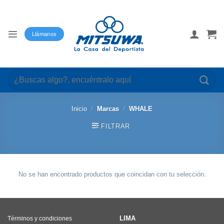
Saltar
al
contenido
Llámanos
Buscar
por:
Inicio
/
Marcas
/
WHALE
FILTRAR
No se han encontrado productos que coincidan con tu selección.
LIMA
Términos y condiciones