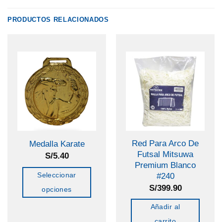
PRODUCTOS RELACIONADOS
Red Para Arco De
Medalla Karate
Futsal Mitsuwa
S/
5.40
Premium Blanco
Seleccionar
#240
S/
399.90
opciones
Este
Añadir al
producto
carrito