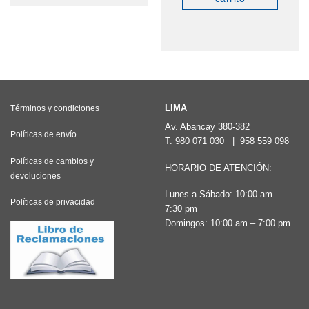
tiene
múltiples
variantes.
Las
opciones
se
LIMA
Términos y condiciones
pueden
Av. Abancay 380-382
Políticas de envío
elegir
T.
980 071 030
|
958 559 098
en
Políticas de cambios y
HORARIO DE ATENCIÓN:
devoluciones
la
Lunes a Sábado: 10:00 am –
página
Políticas de privacidad
7:30 pm
de
Domingos: 10:00 am – 7:00 pm
producto