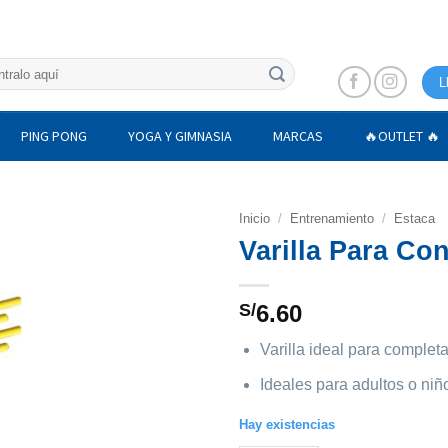
L
PING PONG
YOGA Y GIMNASIA
MARCAS
🔥OUTLET 🔥
Inicio
/
Entrenamiento
/
Estaca
Varilla Para Co
S/
6.60
Varilla ideal para completa
Ideales para adultos o niñ
Hay existencias