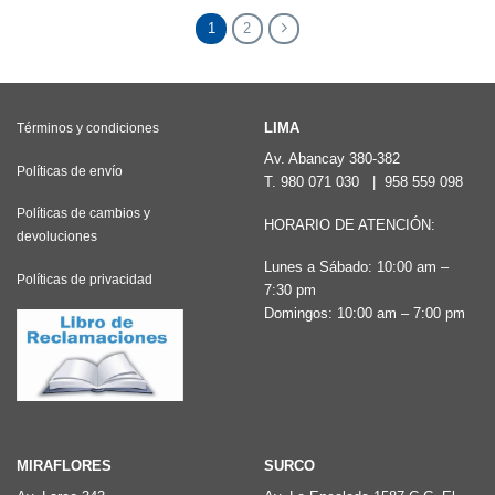
múltiples
múltiples
1
2
variantes.
variantes.
Las
Las
opciones
opciones
se
LIMA
Términos y condiciones
se
pueden
Av. Abancay 380-382
pueden
Políticas de envío
T.
980 071 030
|
958 559 098
elegir
elegir
en
Políticas de cambios y
HORARIO DE ATENCIÓN:
en
devoluciones
la
la
Lunes a Sábado: 10:00 am –
página
Políticas de privacidad
7:30 pm
página
de
Domingos: 10:00 am – 7:00 pm
de
producto
producto
MIRAFLORES
SURCO