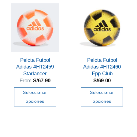
variantes.
Las
opciones
se
pueden
elegir
en
Pelota Futbol
Pelota Futbol
la
Adidas #HT2459
Adidas #HT2460
página
Starlancer
Epp Club
de
From
S/
67.90
S/
69.00
producto
Seleccionar
Seleccionar
opciones
opciones
Este
Este
producto
producto
tiene
tiene
múltiples
múltiples