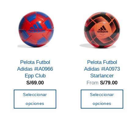
variantes.
variantes.
Las
Las
opciones
opciones
se
se
pueden
pueden
elegir
elegir
en
en
Pelota Futbol
Pelota Futbol
la
la
Adidas #IA0966
Adidas #IA0973
página
página
Epp Club
Starlancer
de
de
S/
69.00
From
S/
79.00
producto
producto
Seleccionar
Seleccionar
opciones
opciones
Este
Este
producto
producto
tiene
tiene