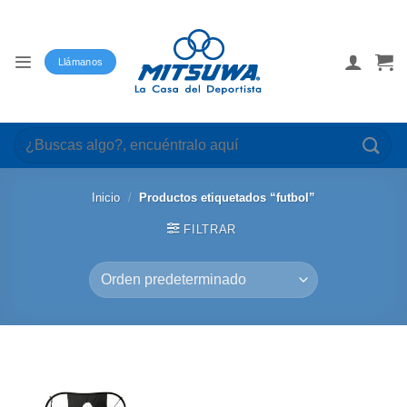
Saltar
al
contenido
Llámanos
Buscar
por:
Inicio
/
Productos etiquetados “futbol”
FILTRAR