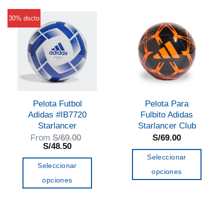
múltiples
múltiples
variantes.
variantes.
30% dscto
Las
Las
opciones
opciones
se
se
pueden
pueden
elegir
elegir
en
en
Pelota Futbol
Pelota Para
la
la
Adidas #IB7720
Fulbito Adidas
página
página
Starlancer
Starlancer Club
de
de
From
S/
69.00
S/
69.00
El
El
S/
48.50
producto
producto
precio
precio
Seleccionar
original
actual
Seleccionar
era:
es:
opciones
S/69.00.
S/48.50.
opciones
Este
Este
producto
producto
tiene
tiene