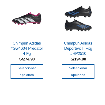
opciones
se
pueden
elegir
en
la
página
Chimpun Adidas
Chimpun Adidas
de
#Gw4604 Predator
Deportivo Ii Fxg
4 Fg
#HP2510
producto
S/
274.90
S/
194.90
Seleccionar
Seleccionar
opciones
opciones
Este
Este
producto
producto
tiene
tiene
múltiples
múltiples