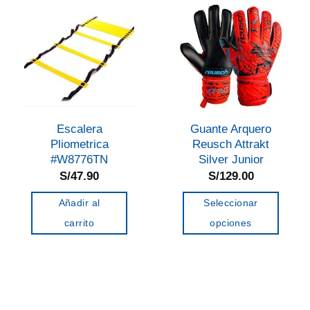
variantes.
variantes.
Las
Las
opciones
opciones
se
se
pueden
pueden
elegir
elegir
en
en
Escalera
Guante Arquero
la
la
Pliometrica
Reusch Attrakt
página
página
#W8776TN
Silver Junior
de
de
S/
47.90
S/
129.00
producto
producto
Añadir al
Seleccionar
carrito
opciones
Este
producto
tiene
múltiples