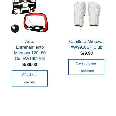
Arco
Canillera Mitsuwa
Entrenamiento
#W9928SP Club
Mitsuwa 120×80
S/
9.90
Cm #W1602SG
Seleccionar
S/
89.00
opciones
Añadir al
Este
carrito
producto
tiene
múltiples
variantes.
Las