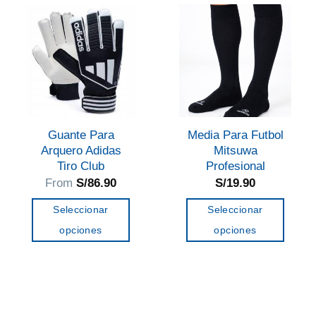
variantes.
variantes.
Las
Las
opciones
opciones
se
se
pueden
pueden
elegir
elegir
en
en
Guante Para
Media Para Futbol
la
la
Arquero Adidas
Mitsuwa
página
página
Tiro Club
Profesional
de
de
From
S/
86.90
S/
19.90
producto
producto
Seleccionar
Seleccionar
opciones
opciones
Este
Este
producto
producto
tiene
tiene
múltiples
múltiples