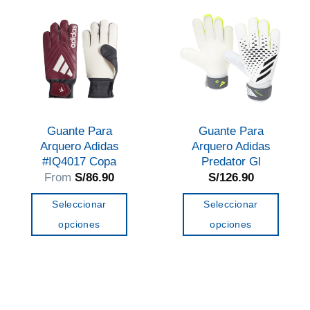
variantes.
Las
opciones
se
pueden
elegir
en
Guante Para
Guante Para
la
Arquero Adidas
Arquero Adidas
página
#IQ4017 Copa
Predator Gl
de
From
S/
86.90
S/
126.90
producto
Seleccionar
Seleccionar
opciones
opciones
Este
Este
producto
producto
tiene
tiene
múltiples
múltiples