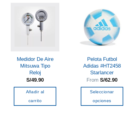
variantes.
variantes.
Las
Las
opciones
opciones
se
se
pueden
pueden
elegir
elegir
en
en
Medidor De Aire
Pelota Futbol
la
la
Mitsuwa Tipo
Adidas #HT2458
página
página
Reloj
Starlancer
de
de
S/
49.90
From
S/
62.90
producto
producto
Añadir al
Seleccionar
carrito
opciones
Este
producto
tiene
múltiples