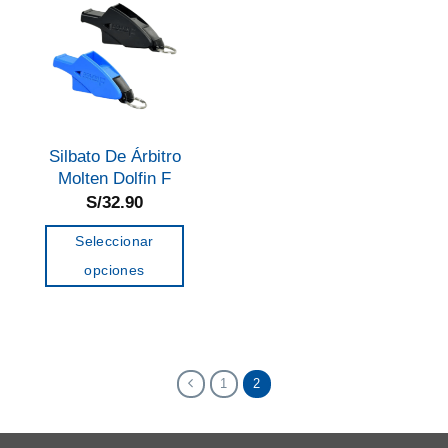
Silbato De Árbitro
Molten Dolfin F
S/
32.90
Seleccionar
opciones
Este
producto
tiene
múltiples
1
2
variantes.
Las