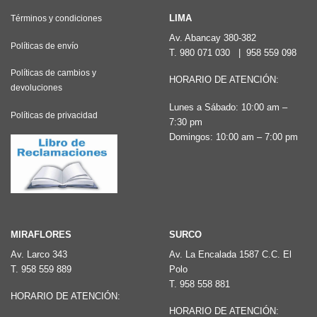
opciones
LIMA
Términos y condiciones
se
Av. Abancay 380-382
pueden
Políticas de envío
T.
980 071 030
|
958 559 098
elegir
Políticas de cambios y
HORARIO DE ATENCIÓN:
en
devoluciones
la
Lunes a Sábado: 10:00 am –
Políticas de privacidad
7:30 pm
página
Domingos: 10:00 am – 7:00 pm
de
producto
MIRAFLORES
SURCO
Av. Larco 343
Av. La Encalada 1587 C.C. El
T.
958 559 889
Polo
T.
958 558 881
HORARIO DE ATENCIÓN:
HORARIO DE ATENCIÓN: