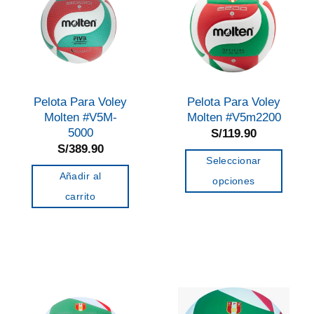
Pelota Para Voley
Pelota Para Voley
Molten #V5M-
Molten #V5m2200
5000
S/
119.90
S/
389.90
Seleccionar
Añadir al
opciones
carrito
Este
producto
tiene
múltiples
variantes.
Las