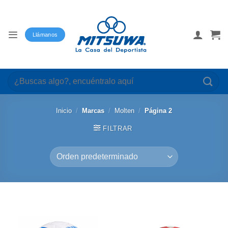
Saltar
al
contenido
Llámanos
Buscar
por:
Inicio
/
Marcas
/
Molten
/
Página 2
FILTRAR