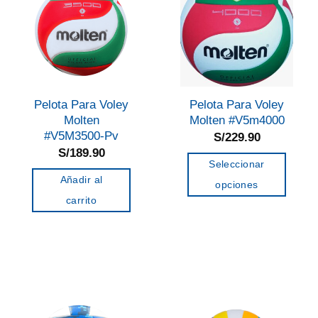
opciones
se
pueden
elegir
en
la
Pelota Para Voley
Pelota Para Voley
página
Molten
Molten #V5m4000
de
#V5M3500-Pv
S/
229.90
S/
189.90
producto
Seleccionar
Añadir al
opciones
carrito
Este
producto
tiene
múltiples
variantes.
Las