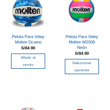
opciones
se
pueden
elegir
en
la
Pelota Para Voley
Pelota Para Voley
página
Molten Dcamo
Molten MS500
de
Neón
S/
84.90
S/
84.90
producto
Añadir al
Seleccionar
carrito
opciones
Este
producto
tiene
múltiples
variantes.