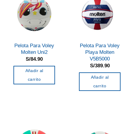
Las
opciones
se
pueden
elegir
en
Pelota Para Voley
Pelota Para Voley
la
Molten Uni2
Playa Molten
página
V5B5000
S/
84.90
de
S/
389.90
Añadir al
producto
Añadir al
carrito
carrito