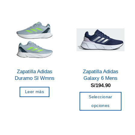
tiene
múltiples
múltiples
variantes.
variantes.
Las
Las
opciones
opciones
se
se
pueden
pueden
elegir
elegir
en
en
la
Zapatilla Adidas
Zapatilla Adidas
la
página
Duramo Sl Wmns
Galaxy 6 Mens
página
de
S/
194.90
de
Leer más
producto
Seleccionar
producto
opciones
Este
producto
tiene