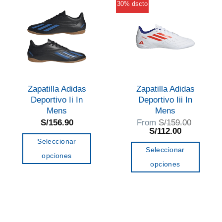
variantes.
variantes.
30% dscto
Las
Las
opciones
opciones
se
se
pueden
pueden
elegir
elegir
en
en
Zapatilla Adidas
Zapatilla Adidas
la
la
Deportivo Ii In
Deportivo Iii In
página
página
Mens
Mens
de
de
S/
156.90
From
S/
159.00
El
El
S/
112.00
producto
producto
precio
precio
Seleccionar
original
actual
Seleccionar
era:
es:
opciones
S/159.00.
S/112.00.
opciones
Este
Este
producto
producto
tiene
tiene
múltiples
múltiples