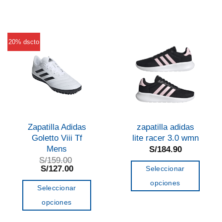
tiene
tiene
múltiples
múltiples
variantes.
variantes.
20% dscto
Las
Las
opciones
opciones
se
se
pueden
pueden
elegir
elegir
en
en
Zapatilla Adidas
zapatilla adidas
la
la
Goletto Viii Tf
lite racer 3.0 wmn
página
página
Mens
S/
184.90
de
de
S/
159.00
El
El
S/
127.00
Seleccionar
producto
producto
precio
precio
opciones
original
actual
Seleccionar
era:
es:
Este
S/159.00.
S/127.00.
opciones
producto
Este