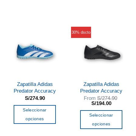
producto
producto
tiene
tiene
múltiples
múltiples
variantes.
variantes.
30% dscto
Las
Las
opciones
opciones
se
se
pueden
pueden
elegir
elegir
en
en
Zapatilla Adidas
Zapatilla Adidas
la
la
Predator Accuracy
Predator Accuracy
página
página
S/
274.90
From
S/
274.90
de
El
El
S/
194.00
de
precio
precio
Seleccionar
producto
producto
original
actual
Seleccionar
era:
es:
opciones
S/274.90.
S/194.00.
opciones
Este
Este
producto