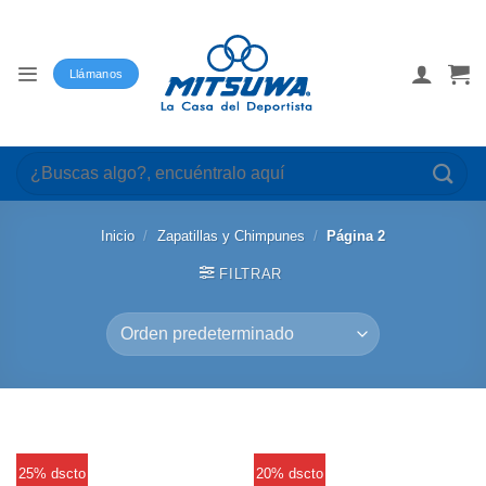
Saltar
al
contenido
Llámanos
Buscar
por:
Inicio
/
Zapatillas y Chimpunes
/
Página 2
FILTRAR
25% dscto
20% dscto