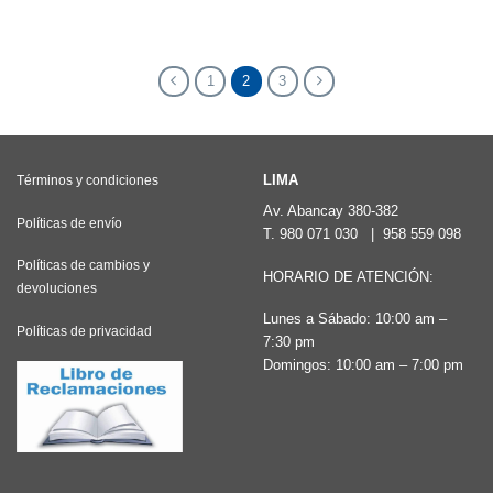
producto
tiene
tiene
múltiples
múltiples
1
2
3
variantes.
variantes.
Las
Las
opciones
opciones
se
LIMA
Términos y condiciones
se
pueden
Av. Abancay 380-382
pueden
Políticas de envío
T.
980 071 030
|
958 559 098
elegir
elegir
en
Políticas de cambios y
HORARIO DE ATENCIÓN:
en
devoluciones
la
la
Lunes a Sábado: 10:00 am –
página
Políticas de privacidad
7:30 pm
página
de
Domingos: 10:00 am – 7:00 pm
de
producto
producto