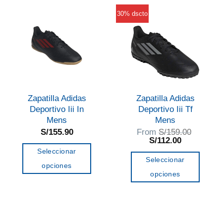
variantes.
variantes.
30% dscto
Las
Las
opciones
opciones
se
se
pueden
pueden
elegir
elegir
en
en
la
Zapatilla Adidas
Zapatilla Adidas
la
página
Deportivo Iii In
Deportivo Iii Tf
página
Mens
Mens
de
de
S/
155.90
From
S/
159.00
producto
El
El
S/
112.00
producto
precio
precio
Seleccionar
original
actual
Seleccionar
era:
es:
opciones
S/159.00.
S/112.00.
opciones
Este
Este
producto
producto
tiene
tiene
múltiples