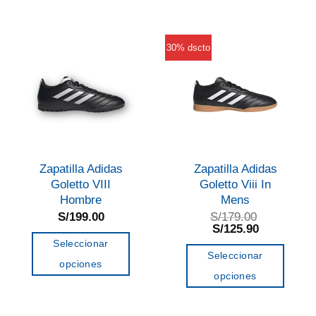
tiene
múltiples
múltiples
variantes.
variantes.
Las
30% dscto
Las
opciones
opciones
se
se
pueden
pueden
elegir
elegir
en
en
la
Zapatilla Adidas
Zapatilla Adidas
la
página
Goletto VIII
Goletto Viii In
página
de
Hombre
Mens
de
S/
199.00
S/
179.00
producto
El
El
S/
125.90
producto
precio
precio
Seleccionar
original
actual
Seleccionar
era:
es:
opciones
S/179.00.
S/125.90.
opciones
Este
Este
producto
producto