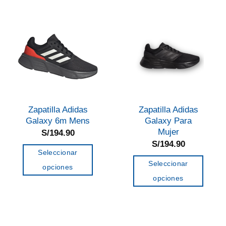
múltiples
variantes.
Las
opciones
se
pueden
elegir
en
Zapatilla Adidas
Zapatilla Adidas
la
Galaxy 6m Mens
Galaxy Para
página
Mujer
S/
194.90
de
S/
194.90
Seleccionar
producto
Seleccionar
opciones
opciones
Este
Este
producto
producto
tiene
tiene
múltiples