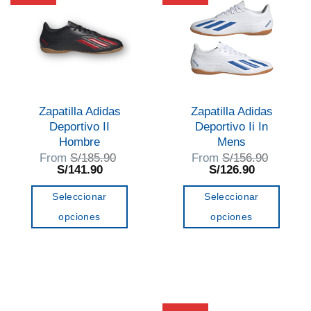
Zapatilla Adidas
Zapatilla Adidas
Deportivo II
Deportivo Ii In
Hombre
Mens
From
S/
185.90
From
S/
156.90
El
El
El
El
S/
141.90
S/
126.90
precio
precio
precio
precio
original
actual
original
actual
Seleccionar
Seleccionar
era:
es:
era:
es:
S/185.90.
S/141.90.
S/156.90.
S/126.90.
opciones
opciones
Este
Este
producto
producto
tiene
tiene
múltiples
múltiples