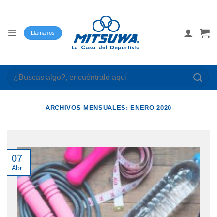
Saltar
al
contenido
Llámanos
Buscar
por:
ARCHIVOS MENSUALES:
ENERO 2020
07
Abr