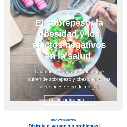
UNCATEGORIZED
El sobrepeso, la
obesidad y los
efectos negativos
en la salud.
Cada día son para peruanos que
sufren de sobrepeso y obesidad. Estas
afecciones se producen [...]
Continuar leyendo
→
UNCATEGORIZED
¡Disfruta el verano sin problemas!