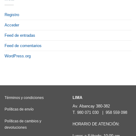
Registro
Acceder
Feed de entradas
Feed de comentarios
WordPress.org
LIMA
Términos y condiciones
Av. Abancay 380-382
Políticas de envío
T.
980 071 030
|
958 559 098
Políticas de cambios y
HORARIO DE ATENCIÓN:
devoluciones
Lunes a Sábado: 10:00 am –