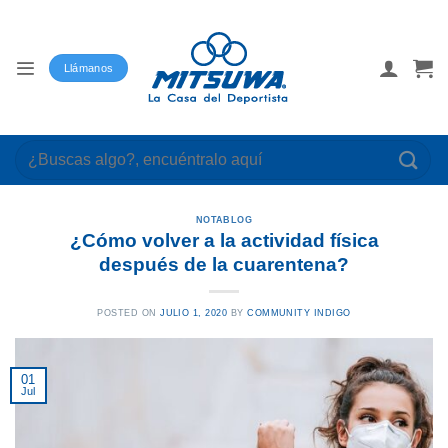
Saltar
al
contenido
Llámanos
Buscar
por:
NOTABLOG
¿Cómo volver a la actividad física
después de la cuarentena?
POSTED ON
JULIO 1, 2020
BY
COMMUNITY INDIGO
01
Jul