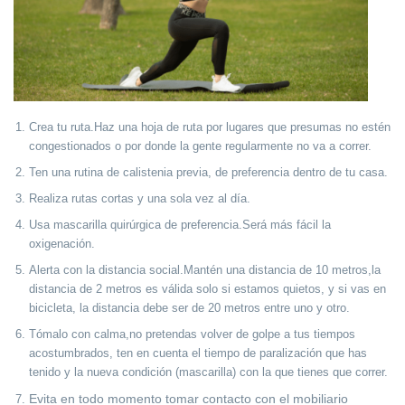
Crea tu ruta.
Haz una hoja de ruta por lugares que presumas no estén
congestionados o por donde la gente regularmente no va a correr.
Ten una rutina de calistenia previa,
de preferencia dentro de tu casa.
Realiza rutas cortas y una sola vez al día.
Usa mascarilla quirúrgica de preferencia.
Será más fácil la
oxigenación.
Alerta con la distancia social.
Mantén una distancia de 10 metros,
la
distancia de 2 metros es válida solo si estamos quietos, y si vas en
bicicleta, la distancia debe ser de 20 metros entre uno y otro.
Tómalo con calma,
no pretendas volver de golpe a tus tiempos
acostumbrados, ten en cuenta el tiempo de paralización que has
tenido y la nueva condición (mascarilla) con la que tienes que correr.
Evita en todo momento tomar contacto con el mobiliario