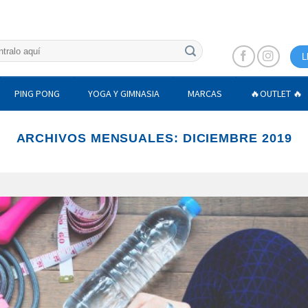
L
PING PONG
YOGA Y GIMNASIA
MARCAS
🔥OUTLET 🔥
ARCHIVOS MENSUALES:
DICIEMBRE 2019