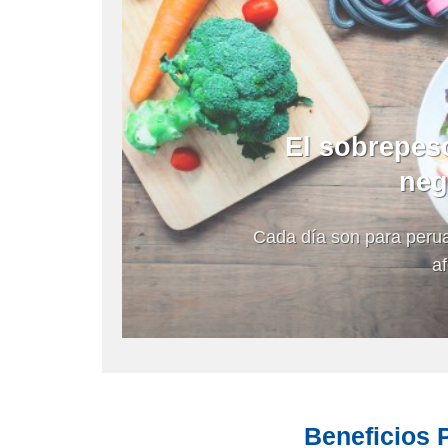
El sobrepeso
neg
Cada día son para peru
af
Beneficios 