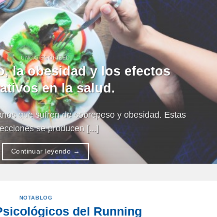
UNCATEGORIZED
, la obesidad y los efectos
ativos en la salud.
anos que sufren de sobrepeso y obesidad. Estas
ecciones se producen [...]
Continuar leyendo
→
NOTABLOG
Psicológicos del Running