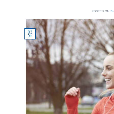
POSTED ON
DI
03
Dic