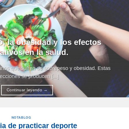
UNCATEGORIZED
, la obesidad y los efectos
ativos en la salud.
anos que sufren de sobrepeso y obesidad. Estas
ecciones se producen [...]
Continuar leyendo
→
NOTABLOG
ia de practicar deporte