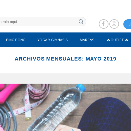
L
PING PONG
YOGA Y GIMNASIA
MARCAS
🔥OUTLET 🔥
ARCHIVOS MENSUALES:
MAYO 2019