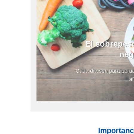
El sobrepeso
neg
Cada día son para peru
af
Importanc