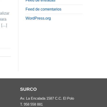
Feed de entradas
Feed de comentarios
alizar
WordPress.org
para
n […]
SURCO
Av. La Encalada 1587 C.C. El Polo
T.
958 558 881