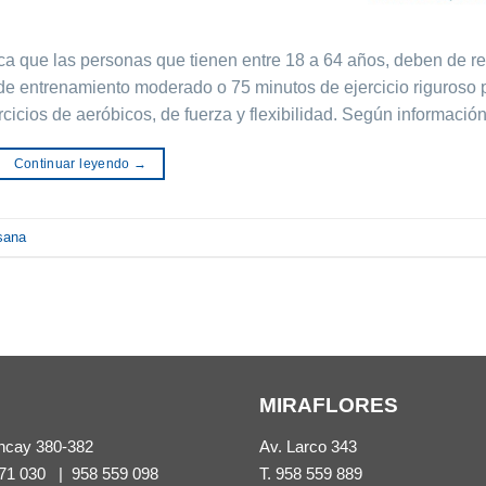
a que las personas que tienen entre 18 a 64 años, deben de re
de entrenamiento moderado o 75 minutos de ejercicio riguroso 
icios de aeróbicos, de fuerza y flexibilidad. Según informació
Continuar leyendo
→
sana
MIRAFLORES
ncay 380-382
Av. Larco 343
71 030
|
958 559 098
T.
958 559 889