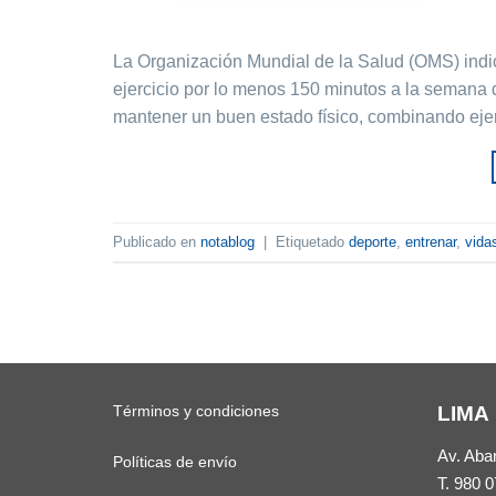
La Organización Mundial de la Salud (OMS) indic
ejercicio por lo menos 150 minutos a la semana 
mantener un buen estado físico, combinando ejerc
Publicado en
notablog
|
Etiquetado
deporte
,
entrenar
,
vida
Términos y condiciones
LIMA
Av. Aba
Políticas de envío
T.
980 0