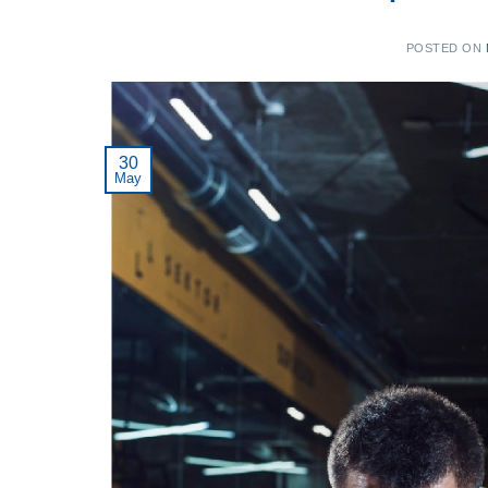
POSTED ON
30
May