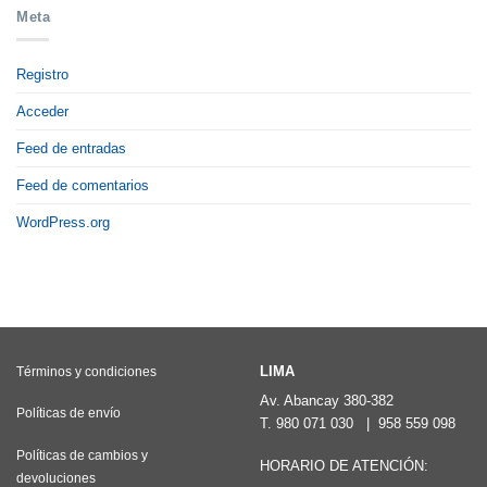
Meta
Registro
Acceder
Feed de entradas
Feed de comentarios
WordPress.org
LIMA
Términos y condiciones
Av. Abancay 380-382
Políticas de envío
T.
980 071 030
|
958 559 098
Políticas de cambios y
HORARIO DE ATENCIÓN:
devoluciones