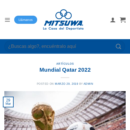
Saltar
al
contenido
Llámanos
Buscar
por:
ARTÍCULOS
Mundial Qatar 2022
POSTED ON
MARZO 29, 2019
BY
ADMIN
29
Mar