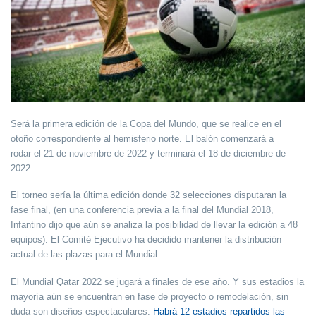
Será la primera edición de la Copa del Mundo, que se realice en el
otoño correspondiente al hemisferio norte. El balón comenzará a
rodar
el 21 de noviembre de 2022 y terminará el 18 de diciembre de
2022.
El torneo sería
la última edición donde 32 selecciones disputaran la
fase final,
(en una conferencia previa a la final del Mundial 2018,
Infantino dijo que aún se analiza la posibilidad de llevar la edición a 48
equipos). El Comité Ejecutivo ha decidido mantener la distribución
actual de las plazas para el Mundial.
El Mundial Qatar 2022 se jugará a finales de ese año. Y sus estadios la
mayoría aún se encuentran en fase de proyecto o remodelación, sin
duda son diseños espectaculares.
Habrá
12 estadios repartidos las