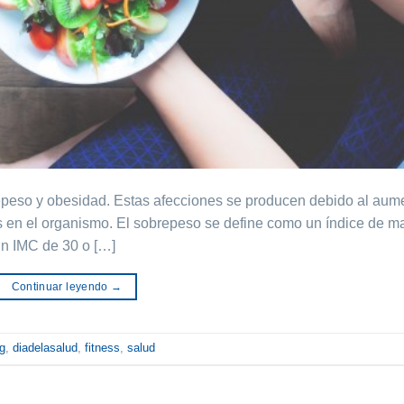
epeso y obesidad. Estas afecciones se producen debido al aum
as en el organismo. El sobrepeso se define como un índice de m
un IMC de 30 o […]
Continuar leyendo
→
g
,
diadelasalud
,
fitness
,
salud