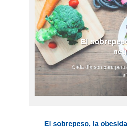
El sobrepeso
neg
Cada día son para peru
af
El sobrepeso, la obesida