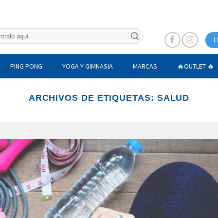
L
PING PONG
YOGA Y GIMNASIA
MARCAS
🔥OUTLET 🔥
ARCHIVOS DE ETIQUETAS:
SALUD