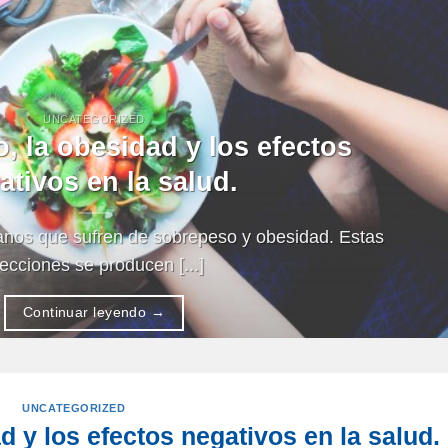
UNCATEGORIZED
, la obesidad y los efectos
ativos en la salud.
anos que sufren de sobrepeso y obesidad. Estas
ecciones se producen [...]
Continuar leyendo
→
UNCATEGORIZED
d y los efectos negativos en la salud.