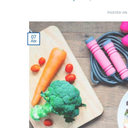
POSTED O
07
Abr