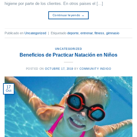
higiene por parte de los clientes. En otros paises el […]
Continuar leyendo
→
Publicado en
Uncategorized
|
Etiquetado
deporte
,
entrenar
,
fitness
,
gimnasio
UNCATEGORIZED
Beneficios de Practicar Natación en Niños
POSTED ON
OCTUBRE 17, 2019
BY
COMMUNITY INDIGO
17
Oct