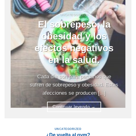
UNCATEGORIZED
El sobrepeso, la
obesidad y los
efectos negativos
en la salud.
Cada día son para peruanos que
sufren de sobrepeso y obesidad. Estas
afecciones se producen [...]
Continuar leyendo
→
UNCATEGORIZED
¿De vuelta al gym?