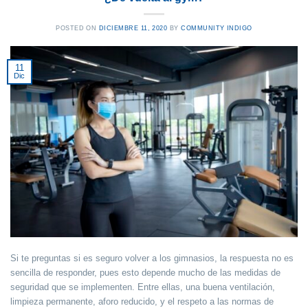
POSTED ON
DICIEMBRE 11, 2020
BY
COMMUNITY INDIGO
11
Dic
Si te preguntas si es seguro volver a los gimnasios, la respuesta no es
sencilla de responder, pues esto depende mucho de las medidas de
seguridad que se implementen. Entre ellas, una buena ventilación,
limpieza permanente, aforo reducido, y el respeto a las normas de