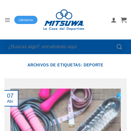
Saltar
al
contenido
Llámanos
Buscar
por:
ARCHIVOS DE ETIQUETAS:
DEPORTE
07
Abr