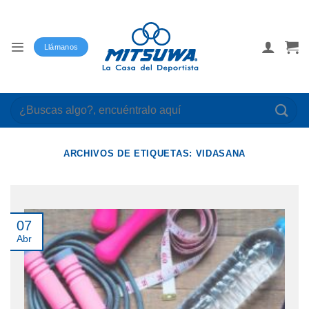
Saltar
al
contenido
Llámanos
Buscar
por:
ARCHIVOS DE ETIQUETAS:
VIDASANA
07
Abr