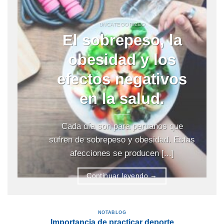
UNCATEGORIZED
El sobrepeso, la
obesidad y los
efectos negativos
en la salud.
Cada día son para peruanos que
sufren de sobrepeso y obesidad. Estas
afecciones se producen [...]
Continuar leyendo
→
NOTABLOG
Importancia de practicar deporte