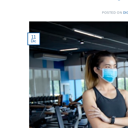
POSTED ON
DI
11
Dic