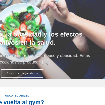
UNCATEGORIZED
, la obesidad y los efectos
ativos en la salud.
anos que sufren de sobrepeso y obesidad. Estas
ecciones se producen [...]
Continuar leyendo
→
UNCATEGORIZED
 vuelta al gym?