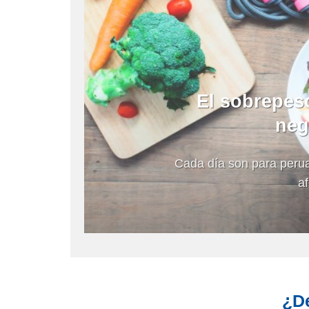
El sobrepeso
neg
Cada día son para peru
af
¿De