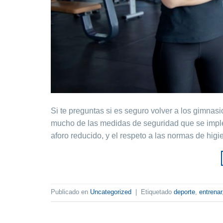
Si te preguntas si es seguro volver a los gimnas
mucho de las medidas de seguridad que se imple
aforo reducido, y el respeto a las normas de higie
Publicado en
Uncategorized
|
Etiquetado
deporte
,
entrenar