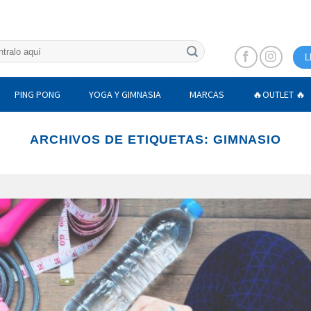
L
PING PONG
YOGA Y GIMNASIA
MARCAS
🔥OUTLET 🔥
ARCHIVOS DE ETIQUETAS:
GIMNASIO