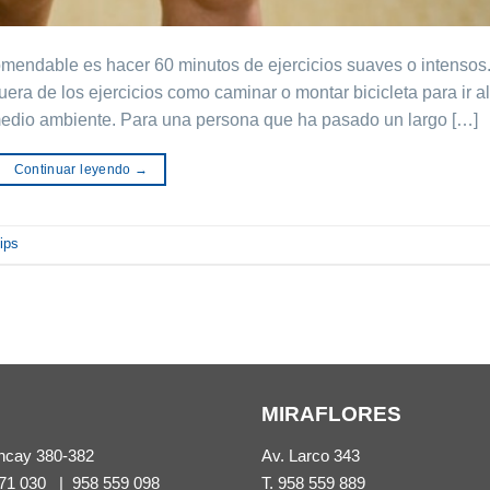
mendable es hacer 60 minutos de ejercicios suaves o intensos
uera de los ejercicios como caminar o montar bicicleta para ir al
l medio ambiente. Para una persona que ha pasado un largo […]
Continuar leyendo
→
tips
MIRAFLORES
ncay 380-382
Av. Larco 343
71 030
|
958 559 098
T.
958 559 889